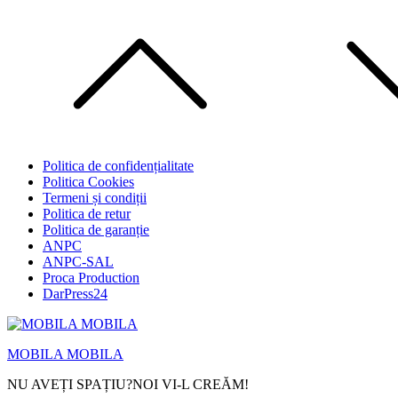
Skip
to
content
Politica de confidențialitate
Politica Cookies
Termeni și condiții
Politica de retur
Politica de garanție
ANPC
ANPC-SAL
Proca Production
DarPress24
MOBILA MOBILA
NU AVEȚI SPAȚIU?NOI VI-L CREĂM!