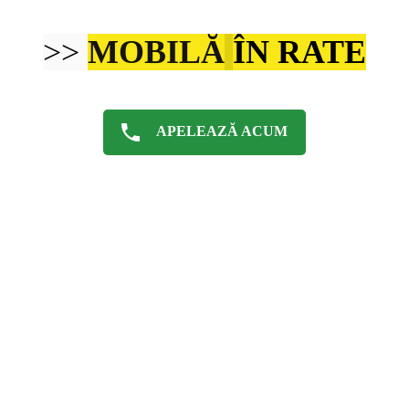
>>
MOBILĂ
ÎN RATE
APELEAZĂ ACUM