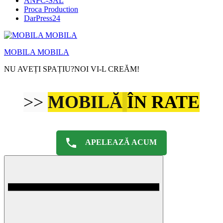
ANPC-SAL
Proca Production
DarPress24
MOBILA MOBILA
NU AVEȚI SPAȚIU?NOI VI-L CREĂM!
>>
MOBILĂ
ÎN RATE
APELEAZĂ ACUM
Menu