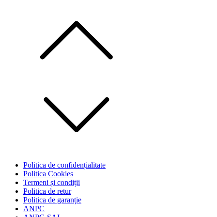
Skip
to
content
Politica de confidențialitate
Politica Cookies
Termeni și condiții
Politica de retur
Politica de garanție
ANPC